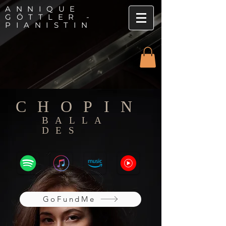
ANNIQUE
GÖTTLER -
PIANISTIN
CHOPIN
BALLA
DES
GoFundMe