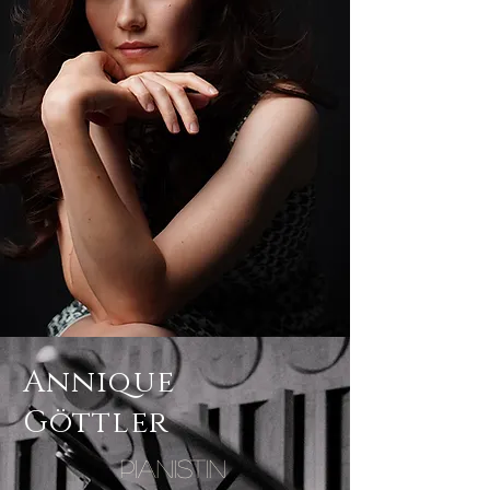
Annique
Göttler
Pianistin