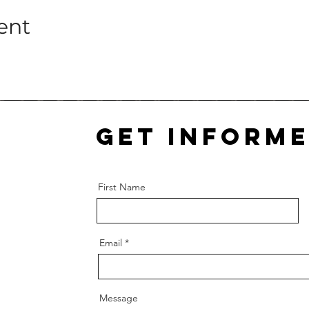
ent
Get inform
First Name
Email
Message