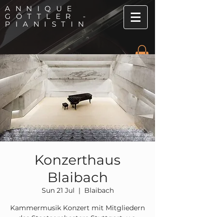
ANNIQUE
GÖTTLER -
PIANISTIN
Konzerthaus
Blaibach
Sun 21 Jul
  |  
Blaibach
Kammermusik Konzert mit Mitgliedern