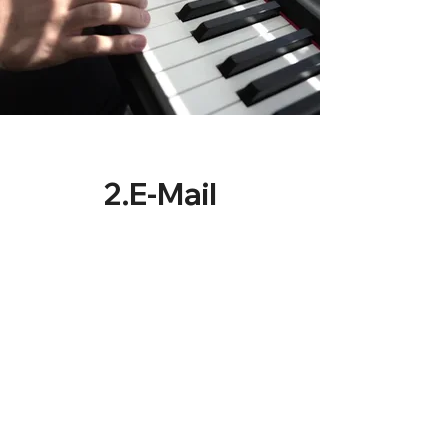
2.E-Mail
Schicke mir dein Video
bis zum
13.November
2023
, am besten mit
einem
Programmvorschlag fürs
Konzert per Mail an: