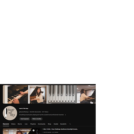
Video genau ansehen
und daraus eine
Vorauswahl treffen.
Zusammen werden wir
dann aus dieser Auswahl
auf YouTube unsere
Konzertkandidaten
bestimmen!