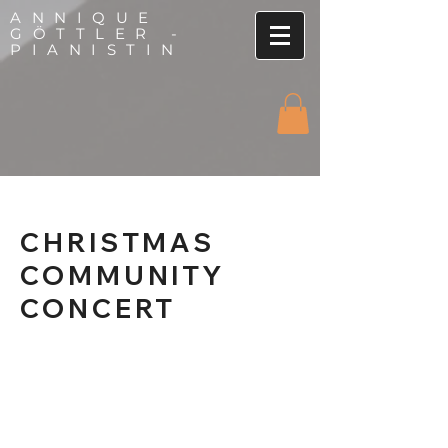
ANNIQUE
GÖTTLER -
PIANISTIN
CHRISTMAS
COMMUNITY
CONCERT
Am
16.Dezember 2023
seid
IHR dran! In Kollaboration mit
Steinway & Sons Stuttgart