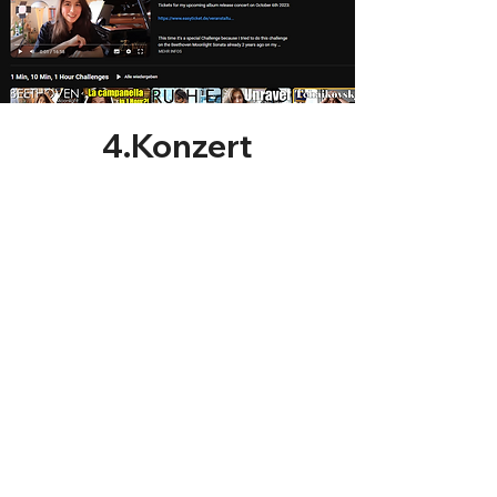
4.Konzert
Am
16.Dezember 2023
um 17 Uhr
geht's los!
Wir laden euch herzlich
zum Community Concert
im Pop-Up Store
Steinway & Sons ein - die
genaue Adresse: