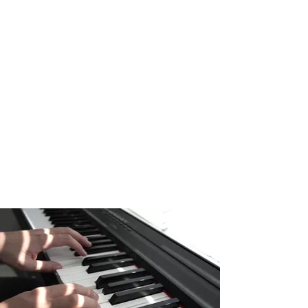
beim Klavierspielen auf.
Du darfst das Stück und
die Länge frei auswählen
-
Für das Konzert
benötigen wir dann von
dir ein Programm von 15-
20 Min.